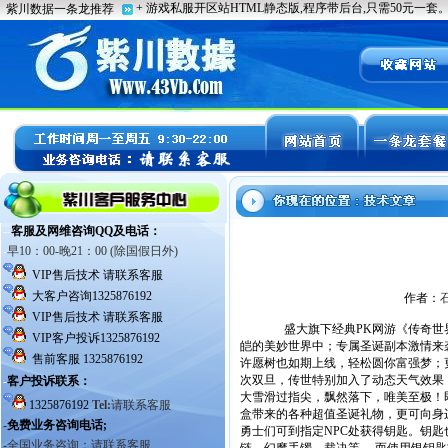
作者：
盛大旗下经典PK网游《传奇世界
皑的美妙世界中；专属圣诞副本激情来
许愿树也如期上线，轻松圆你富强梦；
次双旦，传世特别加入了动态天气效果
大雪滑过指尖，飘然落下，唯美至极！
盒带来的各种超值圣诞礼物，更可向身
勇士们可到指定NPC处获得钥匙。钥