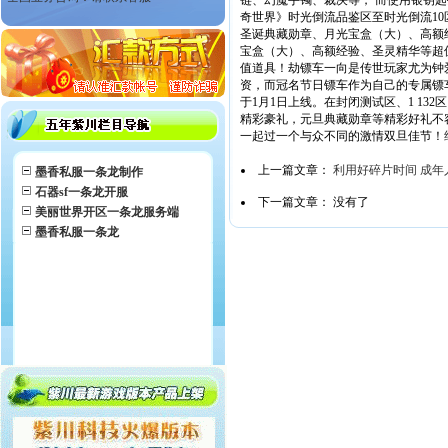
链、幻魔手镯、裁决等， 而使用银钥
奇世界》时光倒流品鉴区至时光倒流1
圣诞典藏勋章、月光宝盒（大）、高额
宝盒（大）、高额经验、圣灵精华等超
值道具！劫镖车一向是传世玩家尤为钟
资，而冠名节日镖车作为自己的专属镖
于1月1日上线。在封闭测试区、1 1
精彩豪礼，元旦典藏勋章等精彩好礼不
一起过一个与众不同的激情双旦佳节！
上一篇文章：
利用好碎片时间 成年
墨香私服一条龙制作
石器sf一条龙开服
下一篇文章： 没有了
美丽世界开区一条龙服务端
墨香私服一条龙