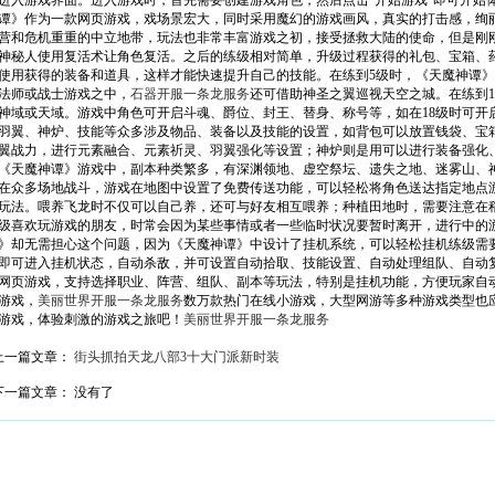
进入游戏界面。进入游戏时，首先需要创建游戏角色，然后点击“开始游戏”即可开始
谭》作为一款网页游戏，戏场景宏大，同时采用魔幻的游戏画风，真实的打击感，绚
营和危机重重的中立地带，玩法也非常丰富游戏之初，接受拯救大陆的使命，但是刚
神秘人使用复活术让角色复活。之后的练级相对简单，升级过程获得的礼包、宝箱、
使用获得的装备和道具，这样才能快速提升自己的技能。在练到5级时，《天魔神谭
法师或战士游戏之中，
石器开服一条龙服务
还可借助神圣之翼巡视天空之城。在练到1
神域或天域。游戏中角色可开启斗魂、爵位、封王、替身、称号等，如在18级时可开
羽翼、神炉、技能等众多涉及物品、装备以及技能的设置，如背包可以放置钱袋、宝
翼战力，进行元素融合、元素祈灵、羽翼强化等设置；神炉则是用可以进行装备强化
《天魔神谭》游戏中，副本种类繁多，有深渊领地、虚空祭坛、遗失之地、迷雾山、
在众多场地战斗，游戏在地图中设置了免费传送功能，可以轻松将角色送达指定地点
玩法。喂养飞龙时不仅可以自己养，还可与好友相互喂养；种植田地时，需要注意在
级喜欢玩游戏的朋友，时常会因为某些事情或者一些临时状况要暂时离开，进行中的游
》却无需担心这个问题，因为《天魔神谭》中设计了挂机系统，可以轻松挂机练级需要
即可进入挂机状态，自动杀敌，并可设置自动拾取、技能设置、自动处理组队、自动
网页游戏，支持选择职业、阵营、组队、副本等玩法，特别是挂机功能，方便玩家自动
游戏，
美丽世界开服一条龙服务
数万款热门在线小游戏，大型网游等多种游戏类型也应
游戏，体验刺激的游戏之旅吧！
美丽世界开服一条龙服务
上一篇文章：
街头抓拍天龙八部3十大门派新时装
下一篇文章： 没有了