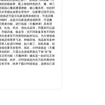
体验精彩的游戏之旅二、游戏技巧和攻略《天
丽的技能效果，配上独创特色的天、魔、神三
刚迎战心魔就遭遇挫败，被心魔杀死，但此时
药水等都会放置在背包中，玩家要记得开启礼
》游戏还可提示玩家选择游戏职业，可选召唤
0级时，会提示玩家选择游戏阵营，可选魔
启替身功能，进行练级《天魔神谭》具有背
箱、礼包、药水、强化水晶等；羽翼则可以提
、升级武魂、炼金等；但不同装备享有不同的
神兵使者等不同类型的副本玩法。为方便游戏
游戏还有喂养飞龙、种植田地、泡温泉等多种
稻草人处进行种植，如小麦三、挂机杀敌，轻
戏也要无奈暂停。现在，4399游戏盒《天魔
挂机时，只需点击游戏界面右下角“挂”按
复活等功能《天魔神谭》确实是一款好玩又有
练级。此外，4399游戏盒内含万款经典绿色
有尽有，快来下载4399游戏盒，选择自己喜