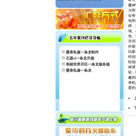
即可
魔神
大阵
会有
包和
师、
域、
包、
升羽
外观
玩家
墨香私服一条龙制作
特别
石器sf一条龙开服
松练
美丽世界开区一条龙服务端
神谭
墨香私服一条龙
钮，
趣的
单机
爱的