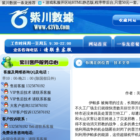
作者：
伊帕多 被掩埋的过去，长期的战
不久工厂场主们就很快溃败
美丽世界开
特市还没来得及处置普兰特工厂，却遭
和火山灾害让老百姓迷上了贝龙邪教，
得不发动消灭邪教的战争，众多的勇士
他利用战争的机会隐匿在封闭了的普兰
到利用伊帕多的能源，这些超级机甲机