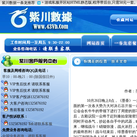
作者：
10月26日晚上8点，《墨香》
面的第一次各大势力大对决
石器开服一
公会会长牛牛的带领下进行了周密的部
后，古殿议院一众终于赶到秦始皇陵密
同时开动杀气，抄起各自手中的武器，
来，继续战斗！硝烟弥漫，战火浓烈，
的最终胜利！战斗结束后，绯墨香轩的