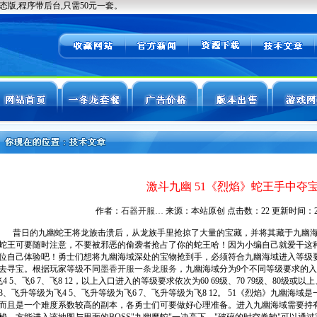
激斗九幽 51《烈焰》蛇王手中夺
作者：
石器开服…
来源：本站原创 点击数：
22 更新时间：2026
昔日的九幽蛇王将龙族击溃后，从龙族手里抢掠了大量的宝藏，并将其藏于九幽海
蛇王可要随时注意，不要被邪恶的偷袭者抢占了你的蛇王哈！因为小编自己就爱干这
位自己体验吧！勇士们想将九幽海域深处的宝物抢到手，必须符合九幽海域进入等级
去寻宝。根据玩家等级不同
墨香开服一条龙服务
，九幽海域分为9个不同等级要求的入口
飞4 5、飞6 7、飞8 12，以上入口进入的等级要求依次为60 69级、70 79级、80
3、飞升等级为飞4 5、飞升等级为飞6 7、飞升等级为飞8 12。 51《烈焰》九幽海
而且是一个难度系数较高的副本，各勇士们可要做好心理准备。进入九幽海域需要持有