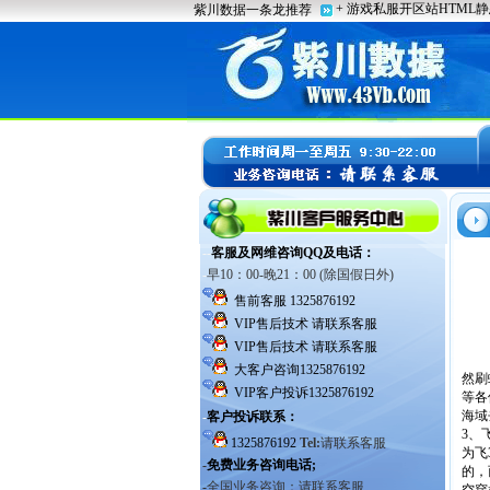
然刷
等各
海域
3、
为飞
的，