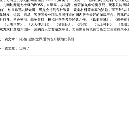
梭，方能进入该地图与里面的BOSS"九幽魔蛇"一决高下。"破碎的时空卷轴"可以通
。九幽蛇魔是七十级的BOSS，血量厚，攻击高，倘若被九幽蛇魔杀死，玩家只能回
轴"。如果杀死九幽蛇魔，可是会得到各种装备、装备材料等丰厚的奖励，而飞升3以上
集研发、运营、市场、客服等专业团队共同打造的国内服务最好的游戏平台。游戏产
时战斗、角色扮演、战争策略、模拟经营等各类经典之作。《铁血皇城》、《传奇霸
、《天书世界》、《大天使之剑》、《莽荒纪》、《烈焰》、《无上神兵》、《黑暗
游戏力求打造成为国际一流的真人交友游戏平台。
美丽世界特色仿官版
盖世英雄得来不易
上一篇文章：
[心情]虚拟世界,爱情也可以如此美丽
下一篇文章： 没有了