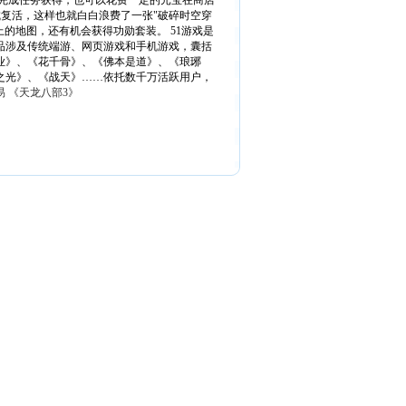
过完成任务获得，也可以花费一定的元宝在商店
城复活，这样也就白白浪费了一张"破碎时空穿
的地图，还有机会获得功勋套装。 51游戏是
品涉及传统端游、网页游戏和手机游戏，囊括
业》、《花千骨》、《佛本是道》、《琅琊
之光》、《战天》……依托数千万活跃用户，
 《天龙八部3》