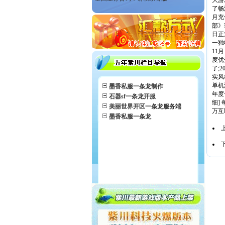
大游
了畅
月充
部》
日正
一独
11
度优
了;
实风
单机
墨香私服一条龙制作
年度
石器sf一条龙开服
细]
美丽世界开区一条龙服务端
万互
墨香私服一条龙