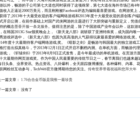
戏公司之一。而中国十大海外拓展游戏企业;主要是为了表彰有自主研发的游戏产品并
游以外，畅游的子公司第七大道也同时获得了这项殊荣，第七大道在海外市场已有4
值收入正逼近2000万美元，而且刚刚被Facebook评选为编辑最喜爱游戏。在网游
获得了;2013年十大最受欢迎的客户端网络游戏和2013年度十大最受欢迎的原创客户端网
式开启公测，在前作基础上对国产武侠网游的主题进行了大胆突破与重新定义，凭借自主研发
特的概念
墨香开服一条龙服务
。值得注意的是，除了中国游戏产业年会以外，这款游
月，在韩国2013G Star颁奖晚会上，《新天龙八部》就斩获了亚洲特殊奖，成为国内唯一在
秀游戏评选中，《新天龙八部》也因为其高涨的人气获得玩家最喜爱的网络游戏;奖。
2014年度十大最期待客户端网络游戏;奖。《暗影之剑》是畅游与韩国最大的独立游戏工
格打造出拟真格斗，于2013年12月1日正式开启不删档内测。在单机方面，而畅游代理的
游戏;，《轩辕剑6》于2013年8月9日正式发售，是今年最成功的单机游戏。在页游方面
十大最期待网页游戏奖。作为中国人民最重要的传统节日之一，春节离我们也越来越近了
 每日头条、业界资讯、热点资讯、八卦爆料，全天跟踪微博播报。各种爆料、内幕、
联网粉丝互动参与，TechWeb官方微博期待您的关注。
传奇世界带着祝福和您拜大年
上一篇文章：
1.76合击金币版是我惟一最珍贵
下一篇文章： 没有了