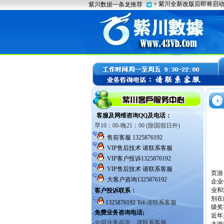
页游
企业
业和
别在
级奖
近年