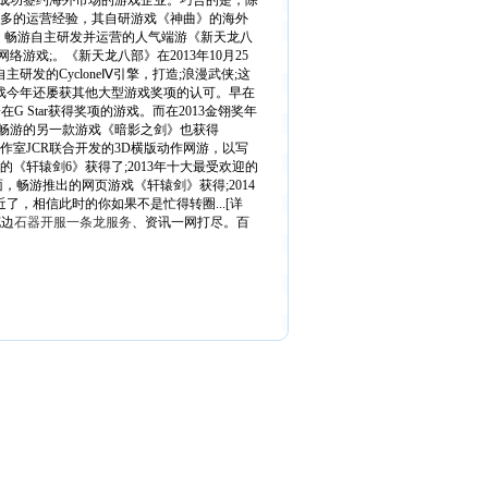
成功签约海外市场的游戏企业。巧合的是，除
年多的运营经验，其自研游戏《神曲》的海外
奖上，畅游自主研发并运营的人气端游《新天龙八
络游戏;。《新天龙八部》在2013年10月25
的CycloneⅣ引擎，打造;浪漫武侠;这
戏今年还屡获其他大型游戏奖项的认可。早在
G Star获得奖项的游戏。而在2013金翎奖年
畅游的另一款游戏《暗影之剑》也获得
作室JCR联合开发的3D横版动作网游，以写
《轩辕剑6》获得了;2013年十大最受欢迎的
，畅游推出的网页游戏《轩辕剑》获得;2014
，相信此时的你如果不是忙得转圈...[详
花边
石器开服一条龙服务
、资讯一网打尽。百