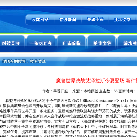
魔兽世界决战艾泽拉斯今夏登场 新种
作者：
墨香开服…
来源：本站原创 点击数：
56 更新时间：202
联盟与部落的永恒战火将于今年夏天再次点燃！Blizzard Entertainment今（
》数位典藏组合包即日开放购买，同时曝光新同盟种族预览影片。在《魔兽世界：决
难性事件
美丽世界开服一条龙服务
，重新点燃尊贵联盟与强大部落间的战火。玩家将
帝国寻求增援，并在全新的20人合作战场中抢占激流堡战略重地，然后展开海屿远征
与敌对阵营一较争夺资源的功夫。官方今日宣布，《决战艾泽拉斯》数位典藏组合包
资料片中四个全新同盟种族，各种族都是在《军临天下》中，于破碎群岛、阿古斯等
。完成任务、提高声望，并赢得同盟种族的信任后，便可解锁同盟种族角色，展开一