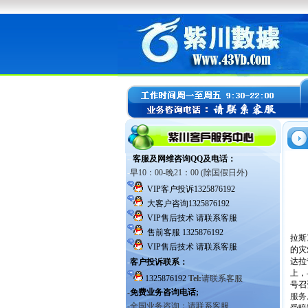
拉斯
的灾
达拉
上，
号召
服务