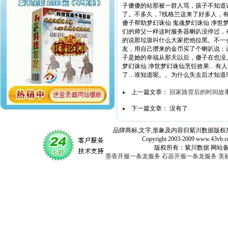
子傻傻的站那被一群人骂，孩子不知道
了。不多久，7线格兰这来了好多人，有
傻子帮助梦幻诛仙 鬼魂梦幻诛仙 净世
们的师父一样这时服务器喇叭没停过，
的说那垃圾叫什么大家把他拉黑。不一
友，用自己攒来的金币买了个喇叭说：
子是她的幸福从那天以后，傻子在也没
梦幻诛仙 净世梦幻诛仙烹饪效果…有
了…谁知道呢。。为什么失去后才知道
上一篇文章：
回家路背后的时间故事
下一篇文章： 没有了
品牌商标,文字,形象及内容归紫川数据版权所
Copyright 2003-2009 www.43vb.com 
版权所有：紫川数据 网站备案登记号：
墨香开服一条龙服务
石器开服一条龙服务
美