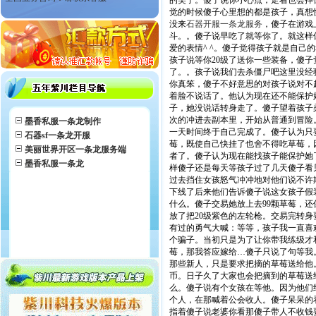
的笑了。傻子说你小心点，走着也会摔
觉的时候傻子心里想的都是孩子，真想
没来
石器开服一条龙服务
，傻子在游戏
斗。。傻子说早吃了就等你了。就这样
爱的表情^ ^。傻子觉得孩子就是自己
孩子说等你20级了送你一些装备，傻子
了。。孩子说我们去杀僵尸吧这里没经
你真笨，傻子不好意思的对孩子说对不
着脸不说话了。他认为现在还不能保护
子，她没说话转身走了。傻子望着孩子
次的冲进去副本里，开始从普通到冒险
墨香私服一条龙制作
一天时间终于自己完成了。傻子认为只
石器sf一条龙开服
莓，既使自己快挂了也舍不得吃草莓，
美丽世界开区一条龙服务端
者了。傻子认为现在能找孩子能保护她
墨香私服一条龙
样傻子还是每天等孩子过了几天傻子看
过去挡住女孩怒气冲冲地对他们说不许
下线了后来他们告诉傻子说这女孩子假
什么。傻子交易她放上去99颗草莓，
放了把20级紫色的左轮枪。交易完转
有过的勇气大喊：等等，孩子我一直喜
个骗子。当初只是为了让你带我练级才和
莓，那我答应嫁给…傻子只说了句等我
那些新人，只是要求把摘的草莓送给他
币。日子久了大家也会把摘到的草莓送给
么。傻子说有个女孩在等他。因为他们
个人，在那喊着公会收人。傻子呆呆的
指着傻子说老婆你看那傻子带人不收钱