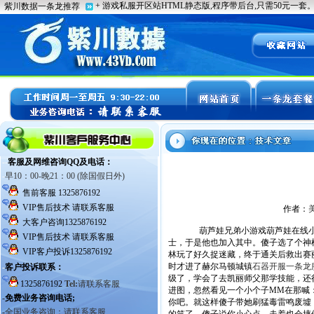
作者：
葫芦娃兄弟小游戏葫芦娃在线小游
士，于是他也加入其中。傻子选了个神
林玩了好久捉迷藏，终于通关后救出赛
时才进了赫尔马顿城镇
石器开服一条龙
级了，学会了去凯丽师父那学技能，还
进图，忽然看见一个小个子MM在那喊
你吧。就这样傻子带她刷猛毒雷鸣废墟