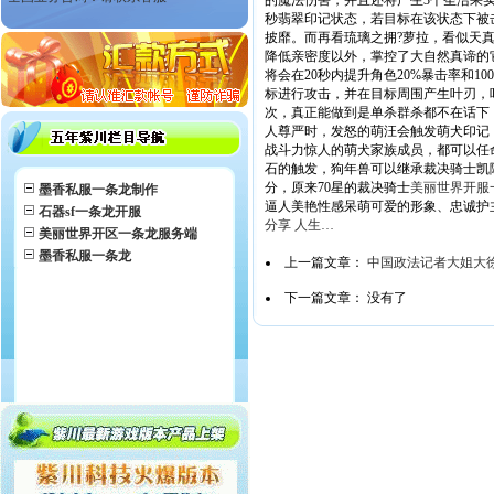
的魔法伤害，并且还将产生3个圣洁果实
秒翡翠印记状态，若目标在该状态下被
披靡。而再看琉璃之拥?萝拉，看似天
降低亲密度以外，掌控了大自然真谛的
将会在20秒内提升角色20%暴击率和
标进行攻击，并在目标周围产生叶刃，叶
次，真正能做到是单杀群杀都不在话下
人尊严时，发怒的萌汪会触发萌犬印记，
战斗力惊人的萌犬家族成员，都可以任
石的触发，狗年兽可以继承裁决骑士凯
分，原来70星的裁决骑士
美丽世界开服
墨香私服一条龙制作
逼人美艳性感呆萌可爱的形象、忠诚护
石器sf一条龙开服
分享 人生…
美丽世界开区一条龙服务端
墨香私服一条龙
上一篇文章：
中国政法记者大姐大
下一篇文章： 没有了