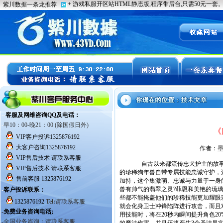
《
作者：
自古以来都流传忠犬护主的故事，
的珍稀狗年兽自带专属技能忠诚守护，
加持，这个集激萌、忠诚与力量于一身
兽有帅气的翡翠之灵?菲恩和美艳的琉
些都不能掩盖他们的珍稀技能更加耀眼
就会化身卫士冲锋陷阵进行攻击，而且
用技能时，将在20秒内瞬间提升角色20