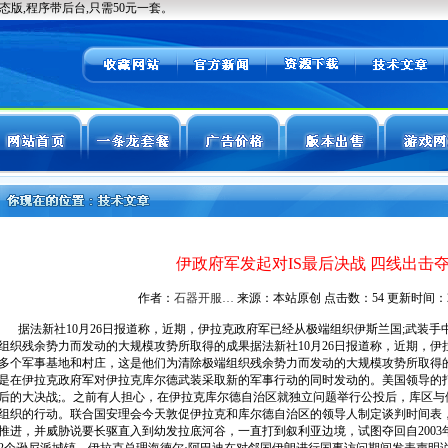
伊政府军发起对IS最后决战 四线出击
作者：
石器开服…
来源：本站原创 点击数：
54 更新时间：202
据法新社10月26日报道称，近期，伊拉克政府军已经从极端组织伊斯兰国;武装手
组织残余势力而发动的大规模攻势所取得的成果据法新社10月26日报道称，近期，伊
多个军事基地和村庄，这是他们为清除极端组织残余势力而发动的大规模攻势所取得
是在伊拉克政府军对伊拉克库尔德武装采取新的军事行动的同时发动的。美国领导的
后的大决战;。之前有人担心，在伊拉克库尔德自治区就独立问题举行公投后，库区与
组织的行动。联合国安理会今天敦促伊拉克和库尔德自治区的领导人制定谈判时间表
推进，并威胁说要长驱直入到幼发拉底河谷，一直打到叙利亚边境，试图夺回自200