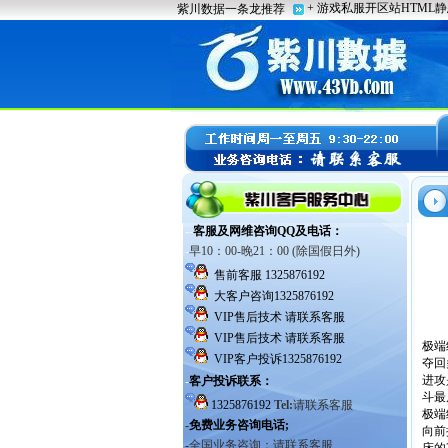
极端
夺回
进攻
斗最
极端
向前