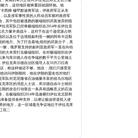
说：英勇的军人正在向伊拉克恐怖主义势力最
和耐力，这些地区都将重回祖国怀抱。他
官卡西姆·穆罕默迪将军说，伊政府军正从东
队，以及准军事性质的人民动员军都对政府军
地，其中包括被逃跑的极端组织武装放弃的陆
拉克军队已经将极端组织在2014年在伊拉克
民兵力量并肩战斗，这对于在这个逊尼派占绝
地区以及位于边境线叙利亚一侧的阿布卡迈勒
踞的地方。为了打击基地;组织的武装分子，美
亚一侧，俄罗斯支持的叙利亚政府军一直在向幼
部的大本营打击极端组织。在对极端组织在伊
以来与库尔德人存在争端的数千平方公里领土
伊拉克库尔德自治区领导人在10月25日表
议，称这样做还不够。他说：;我们只接受宣
在他访问伊朗期间，他在伊朗的盟友也对他打
克军队对尼尼微省石油储量丰富的祖马尔地区
拉克库区的消息人士说，库尔德自由斗士组织
近期的攻击行动靠近一条具有战略意义的石油
，在极端组织2014年迅速横扫伊拉克北部和
他准备提供各种支持，以便让输油管道投入使
界的地方，这一区域毫无争议地位于伊拉克库
辽视二