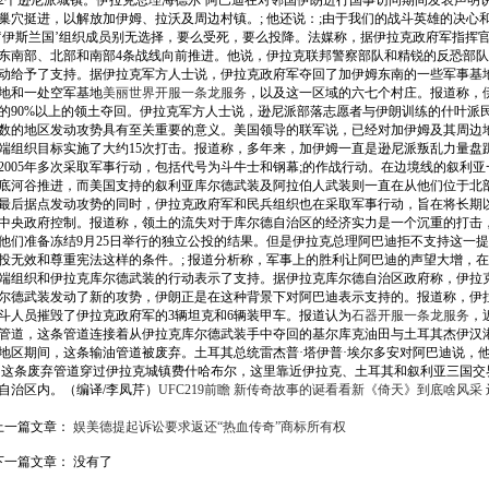
2个逊尼派城镇。伊拉克总理海德尔·阿巴迪在对邻国伊朗进行国事访问期间发表声明
巢穴挺进，以解放加伊姆、拉沃及周边村镇。; 他还说：;由于我们的战斗英雄的决心
‘伊斯兰国’组织成员别无选择，要么受死，要么投降。法媒称，据伊拉克政府军指挥
东南部、北部和南部4条战线向前推进。他说，伊拉克联邦警察部队和精锐的反恐部
动给予了支持。据伊拉克军方人士说，伊拉克政府军夺回了加伊姆东南的一些军事基
地和一处空军基地
美丽世界开服一条龙服务
，以及这一区域的六七个村庄。报道称，伊
的90%以上的领土夺回。伊拉克军方人士说，逊尼派部落志愿者与伊朗训练的什叶派
数的地区发动攻势具有至关重要的意义。美国领导的联军说，已经对加伊姆及其周边
端组织目标实施了大约15次打击。报道称，多年来，加伊姆一直是逊尼派叛乱力量盘
2005年多次采取军事行动，包括代号为斗牛士和钢幕;的作战行动。在边境线的叙利
底河谷推进，而美国支持的叙利亚库尔德武装及阿拉伯人武装则一直在从他们位于北
最后据点发动攻势的同时，伊拉克政府军和民兵组织也在采取军事行动，旨在将长期
中央政府控制。报道称，领土的流失对于库尔德自治区的经济实力是一个沉重的打击，
他们准备冻结9月25日举行的独立公投的结果。但是伊拉克总理阿巴迪拒不支持这一提
投无效和尊重宪法这样的条件。; 报道分析称，军事上的胜利让阿巴迪的声望大增，
端组织和伊拉克库尔德武装的行动表示了支持。据伊拉克库尔德自治区政府称，伊拉
尔德武装发动了新的攻势，伊朗正是在这种背景下对阿巴迪表示支持的。报道称，伊
斗人员摧毁了伊拉克政府军的3辆坦克和6辆装甲车。报道认为
石器开服一条龙服务
，
管道，这条管道连接着从伊拉克库尔德武装手中夺回的基尔库克油田与土耳其杰伊汉港
地区期间，这条输油管道被废弃。土耳其总统雷杰普·塔伊普·埃尔多安对阿巴迪说，
。这条废弃管道穿过伊拉克城镇费什哈布尔，这里靠近伊拉克、土耳其和叙利亚三国交
自治区内。（编译/李凤芹）
UFC219前瞻 新传奇故事的诞
看看新《倚天》到底啥风采 
上一篇文章：
娱美德提起诉讼要求返还“热血传奇”商标所有权
下一篇文章： 没有了