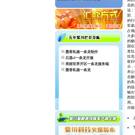
床的
后的
说：
部、
的行
军基
占领
大多
的极
国在
发拉
墨香私服一条龙制作
拉克
石器sf一条龙开服
收归
美丽世界开区一条龙服务端
示，
墨香私服一条龙
布公
击极
的库
的战
输出
西部
用;
尔德