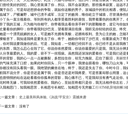
那些男人，无一人让我动心。此生，只愿与你相伴。他们问，你是否寂寞？我浅笑，
们曾经美好的回忆，我心里装满了你，所以，我不会寂寞的。那些孤单寂寞，远远不
属于自己，可是却还想拼命的争取，就如你这般的男子。攻城战中的初次相遇，便陷
临城下，尸横遍野，城中已溃不成军，注定了的败局，唯你屹立于城墙，尽管满身伤
小丫头一直注视着你。等到所有的人都享受着胜利的喜悦，我带着重伤的你离开了。
弃了我的王城，只为能与你相守。你带着我去看你亲手种下的那颗银杏，道它与你如
丈量着你的脚印；你带着我到沙巴克，望着那满目疮痍，我听见你轻轻的叹息。终究
她是一个漂亮妩媚的女人，可是她不光拥有美貌，还拥有权利。贵为公主的她，怎能
棵银杏下，我知道我终是要失去了你，终于，她助你夺回了沙巴克，你重新成为了尊
，你对我说要我做你的后。可是，我知道，一切都已经回不去，你已经不是从前我救
的东西，我怎么忍心去毁了它。你说你依然爱我，你说你最爱的只是我。我无法分辨
人分享最爱的人。我的爱，容不下一丝瑕疵。虽然我还深深的爱着你，可是我们还是
开的背影，我的心一点一点被撕裂，多想拉住你，却无力挽留。忍住了眼泪，
美丽世
的气味充满了口腔，如果此时你回头，只一个眼神，我便会跟着你，哪怕刀山火海，
你都没有回头看我一眼。我绝望的瘫坐在地，终于，我还是失去了你。今时今日，我
初我不说分开，你是否还是属于我，你是否还是对我疼爱。可是答案却那么明显，这
也曾悄悄的站在远处看着你你孤单的背影，我心痛不已，可是我却没有勇气走近你。
此时终无缘，可我却依然爱着你。我的心，至始至终都只是你，我无法相伴你左右，
入我相思门，知我相思苦，长相思兮长相忆，知相思兮无穷极
工行ATM机异地转帐1
上一篇文章：
史上最美和风体验,《决战!平安京》震撼来袭
下一篇文章： 没有了