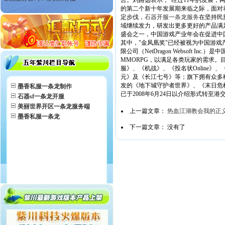
言。刘路远表示，"经过11年的发展
的第二个新十年发展期来临之际，面对
定步伐，
石器开服一条龙服务
在坚持民
域继续发力，研发出更多更好的产品满
盛会之一，中国游戏产业年会在促进中
其中，"金凤凰奖"已经被视为中国游戏
限公司（NetDragon Websoft
MMORPG，以满足各类玩家的需求
服》、《机战》、《投名状Online》
元》及《长江七号》等；旗下拥有众多移
发的《地下城守护者世界》、《末日危
墨香私服一条龙制作
已于2008年6月24日以介绍形式转至
石器sf一条龙开服
美丽世界开区一条龙服务端
上一篇文章：
热血江湖教会我的正
墨香私服一条龙
下一篇文章： 没有了