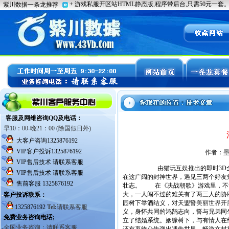
作者：
由猫玩互娱推出的即时3D全自
在这广阔的封神世界，遇见三两个好友
壮志。 在《决战朝歌》游戏里，不管
大，一人闯不过的难关有了两三人的协
园树下举酒结义，对天盟誓
美丽世界开
义，身怀共同的鸿鹄志向，誓与兄弟
立了结婚系统。姻缘树下，与有情人在