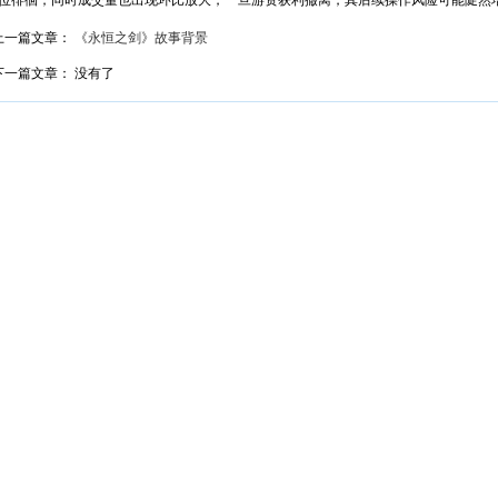
位徘徊，同时成交量也出现环比放大，一旦游资获利撤离，其后续操作风险可能陡然
上一篇文章：
《永恒之剑》故事背景
下一篇文章： 没有了