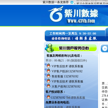
票，
交易
停
墨
27
证券
务
，