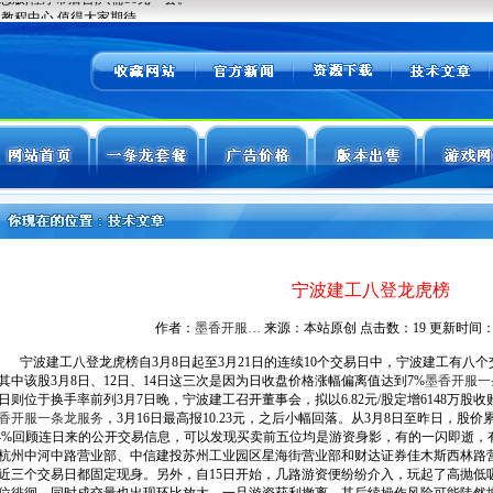
宁波建工八登龙虎榜
作者：
墨香开服…
来源：本站原创 点击数：
19 更新时间：202
宁波建工八登龙虎榜自3月8日起至3月21日的连续10个交易日中，宁波建工有八
其中该股3月8日、12日、14日这三次是因为日收盘价格涨幅偏离值达到7%
墨香开服一
日则位于换手率前列3月7日晚，宁波建工召开董事会，拟以6.82元/股定增6148万
香开服一条龙服务
，3月16日最高报10.23元，之后小幅回落。从3月8日至昨日，股价累
8.4%回顾连日来的公开交易信息，可以发现买卖前五位均是游资身影，有的一闪即逝
杭州中河中路营业部、中信建投苏州工业园区星海街营业部和财达证券佳木斯西林路
近三个交易日都固定现身。另外，自15日开始，几路游资便纷纷介入，玩起了高抛低