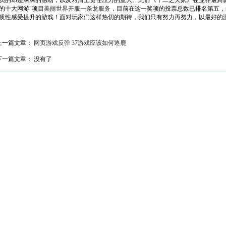
员的却是深深的感动，以及对肩上责任压力的重大。此前《十二之天贰》在业界最具影
的十大网游"项目
美丽世界开服一条龙服务
，目前在这一奖项的投票总数已排名第五，
质性感受提升的游戏！面对玩家们这样热切的期待，我们只有努力再努力，以最好的
上一篇文章：
网页游戏反弹 37游戏应该如何逐鹿
下一篇文章： 没有了