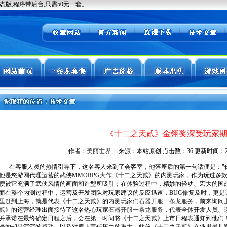
《十二之天贰》金翎奖深受玩家
作者：
美丽世界…
来源：本站原创 点击数：
36 更新时间：2026
在客服人员的热情引导下，这名客人来到了会客室，他落座后的第一句话便是："你
他是悠游网代理运营的武侠MMORPG大作《十二之天贰》的内测玩家，作为玩过多
便被它充满了武侠风情的画面和造型所吸引；在体验过程中，精妙的轻功、宏大的国
而在整个内测过程中，运营及开发团队对玩家建议的反应迅速，BUG修复及时，更是
里赶到上海，就是代表《十二之天贰》的内测玩家们
石器开服一条龙服务
，前来询问
贰》的运营经理出面接待了这名热心玩家
石器开服一条龙服务
，代表全体开发人员、
并承诺在最终确定日程之后，会在第一时间将《十二之天贰》上市日程表通知到他们