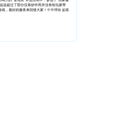
响力的"金翎奖"评选活动中，参选了"玩家最
远远超过了部分仅靠炒作而并没有给玩家带
游戏，最好的服务来回馈大家！
中华博物 鉴藏