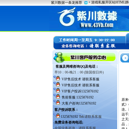
原来
贰》
连。
远千
之天
品，