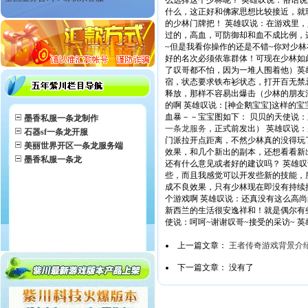
么选择这个少林呢？ 英雄叹说：俗话
什么，这正好和佛家思想比较接近，就
的少林门牌把！ 英雄叹说：在游戏里
过的，高血，可防御却和血不成比例，
~但是我看你操作的还是不错~你对少
好的名次必须依靠群体！可现在少林如
了叹哥都不怕，因为一堆人围着他）英
宿，状态要求铁布衫状态，打开百无禁
释放，那样不容易出爆击（少林的朋友
的啊 英雄叹说：[神企鹅宝宝]这样
血暴－－宝宝图如下： 贝贝的天使说：
墨香私服一条龙制作
一条龙服务
，正式前发出） 英雄叹说
石器sf一条龙开服
门派拉开点距离，不然少林真的没得玩
美丽世界开区一条龙服务端
效果，和几个新出的副本，还想看看新
墨香私服一条龙
还有什么意见或者好的建议吗？ 英雄
些，而且我感觉可以开发些新的技能，
成不良效果，只有少林现在即没有持续
个游戏啊 英雄叹说：还真没有这么高尚
新西兰的生活很安逸祥和！就是偶尔有
使说：呵呵~谢谢叹哥~接受的采访~ 
上一篇文章：
王者传奇游戏背景介
下一篇文章： 没有了