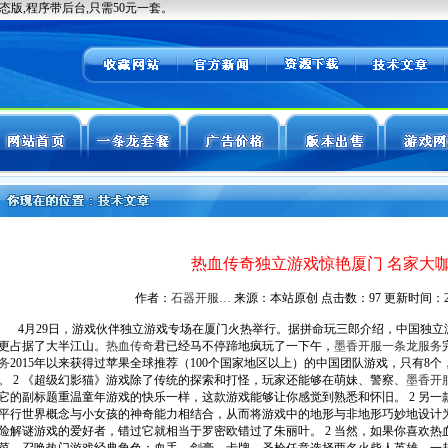
热血传奇独立游戏惊艳厦门 名家大
作者：
石器开服…
来源：本站原创 点击数：
97 更新时间：2022
4月29日，游戏伙伴独立游戏专场在厦门火热举行。据拼命玩三郎介绍，中国独立
更占据了大半江山。
热血传奇
君已经马不停蹄地疯玩了一下午，
墨香开服一条龙服务
务
2015年以来获得过苹果全球推荐（100个国家地区以上）的中国团队游戏，只有8
。 2 《超级幻影猫》游戏除了传统的探索和打怪，玩家还能够在萌妹、警察、
墨香开
它的副标题重温童年游戏的快乐一样，这款游戏能够让你感觉到熟悉和怀旧。 2 另
平行世界概念与小女孩的神奇能力相结合，从而将游戏中的地形与非地形巧妙地设计为
险解谜游戏的爱好者，错过它就相当于罗密欧错过了朱丽叶。 2 当然，如果你喜欢热