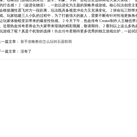
菜。召唤热门游戏经典角色：血手、剑豪、卡牌、圣枪任意选择两名火柴人英雄，一
的打击感！ 2 《超进化物语》，一款以进化为主题的策略养成游戏。核心玩法创意
会根据属性震飞对方一段距离，玩法既具备视觉冲击力又充满变化。 2 拼命玩三郎
戏。玩家组建三人小队的过程中，为了打败强大的敌人，需要不断有针对性地更换角
让玩家体验蜕变后带来的爆发性快感。 2 今天下午，热血传奇 Creator制作人王楠
。近期热血传奇君将会为大家带来现场的精彩视频，敬请期待。 2 看到以上这么多
玩游戏了呢？真是个机智的选择！
热血传奇
君期待更多优秀的独立游戏出炉，一起拭
上一篇文章：
新手攻略教你怎么玩转石器联萌
下一篇文章： 没有了