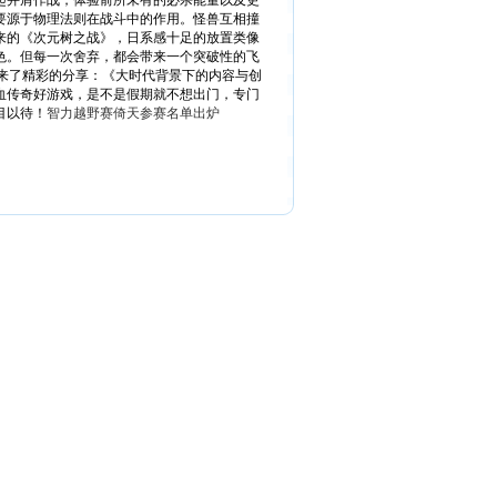
起并肩作战，体验前所未有的必杀能量以及更
主要源于物理法则在战斗中的作用。怪兽互相撞
带来的《次元树之战》，日系感十足的放置类像
色。但每一次舍弃，都会带来一个突破性的飞
也带来了精彩的分享：《大时代背景下的内容与创
热血传奇好游戏，是不是假期就不想出门，专门
目以待！
智力越野赛倚天参赛名单出炉