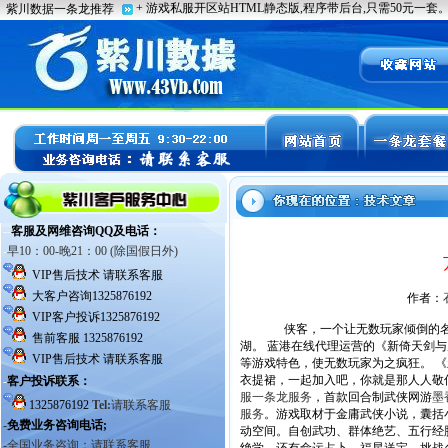
作者：
侠客，一个让无数玩家倾倒的名词
湖。 蓝港在线代理运营的《新倚天剑与
等游戏特色，使无数玩家为之疯狂。 
衣提裙，一起加入吧，你就是那人人敬仰
服一条龙服务
，首款回合制武侠网游
墨
服务
。游戏取材于金庸武侠小说，囊括
动空间。自创武功、群体绝艺、五行经