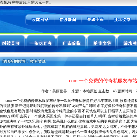
com 一个免费的传奇私服发布
作者：
美丽世界…
来源：本站原创 点击数：
43 更新时间：2026
com 一个免费的传奇私服发布站第一次玩传奇私服是在好几年前吧.那时候都还是初
的很舒服.新开记得那时我们玩的传奇私服叫"龙城三站".呵呵.名字好像和传奇私服不
金钱也是有用的.那时候没有元宝这个纯商业的东西.不花钱也可以去打稻草人去买装备. 
1000万.呵呵.去买了一个裁决.买回来第一件事还是去打稻草人.呵呵. 当时听着裁决的
.2把裁决换了一把龙牙.那个爽啊. 如果说什么能让你在游戏中玩的更爽就是这了.因为
外的没有被紫外线所杀死，也就成就了现在的城池妻说，男网友见女网友，不外乎想
对方和自己来发生点什么，所以这也就是我为什么一直比较抗拒你去见各色网友，因