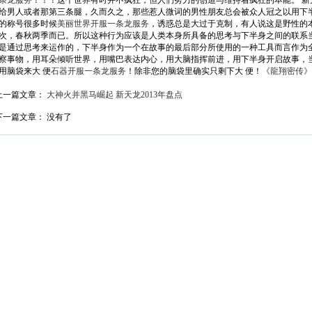
条龙服务
！！！这个世界有时并不疯狂，但人们努力的创造与维持着疯狂的本能。 
给男人或者那第三条腿，久而久之，那些惹人微词的男性朋友总会被众人冠之以用下
的称号很多时候
美丽世界开服一条龙服务
，诱惑总是大过于克制，有人说这是野性的
次，春秋两季而已。所以这种行为应该是人类本身所具备的思考与下半身之间的联系
是通过思考来运作的，下半身作为一个在故事的最后部分所使用的一种工具而言作为
察事物，用耳朵倾听世界，用嘴巴表达内心，用大脑指挥前进，用下半身开启故事，当
用脑袋来大 便
石器开服一条龙服务
！除非您的脑袋里确实只剩下大 便！
《龍翔密传》
上一篇文章：
大神火并黑马崛起 新天龙2013年盘点
下一篇文章： 没有了