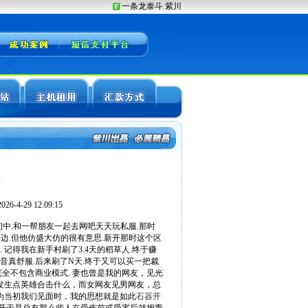
站
-4-29 12:09:15
中.和一帮朋友一起去网吧天天玩私服.那时
搭边.但他仿盛大仿的很有意思.新开那时这个区
记得我在新手村刷了3.4天的稻草人.终于赚
声音真舒服.后来刷了N天.终于又可以买一把裁
完全不包含商业模式. 妻也曾是我的网友，见光
发生点英雄合击什么，而女网友见男网友，总
为当初我们见面时，我的思想就是如此
石器开