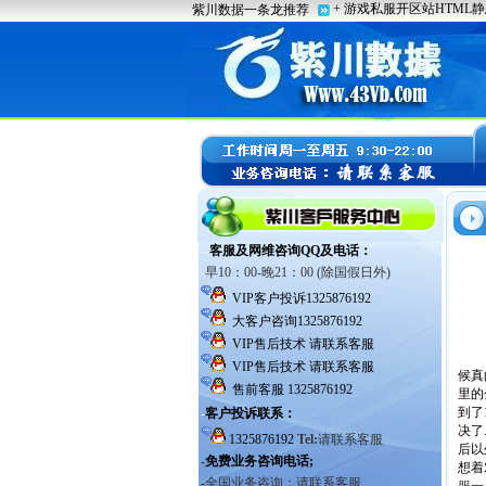
候真
里的
到了
决了
后以
想着