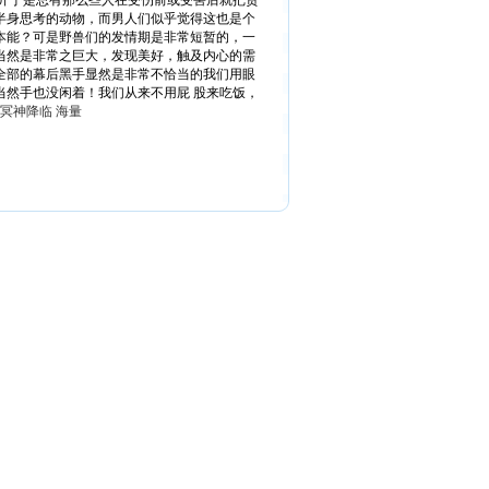
新开于是总有那么些人在受伤前或受害后就把责
半身思考的动物，而男人们似乎觉得这也是个
本能？可是野兽们的发情期是非常短暂的，一
当然是非常之巨大，发现美好，触及内心的需
全部的幕后黑手显然是非常不恰当的我们用眼
然手也没闲着！我们从来不用屁 股来吃饭，
冥神降临 海量