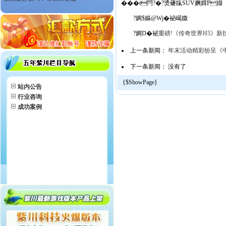
���t閂?�?烫虄靝SUV嬹媶P媹
?婤$嫗@Wj�袐嶱媺
?婤D�袐
重磅!《传奇世界H5》新
上一条新闻：
年末活动精彩纷呈《
下一条新闻： 没有了
{$ShowPage}
站内公告
行业咨询
成功案例