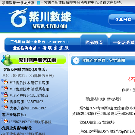
《石
作者：
婯婣$媝P嫍H塂$岲$
爧\$媼?L$<竒fff鏖龙嬄凌聣D$,媼?
嬄f塚嬋f塅3仪Ff塏f塚 媷L媹€?婤D
塗$LQ峊$PR??婦$t婰$
j峊$HRW藟D$`V崉$?塋$pP峀$hQ柙?