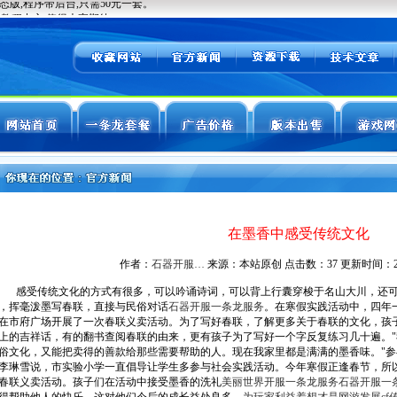
在墨香中感受传统文化
作者：
石器开服…
来源：本站原创 点击数：
37 更新时间：2026
感受传统文化的方式有很多，可以吟诵诗词，可以背上行囊穿梭于名山大川，还可
，挥毫泼墨写春联，直接与民俗对话
石器开服一条龙服务
。在寒假实践活动中，四年
在市府广场开展了一次春联义卖活动。为了写好春联，了解更多关于春联的文化，孩
上的吉祥话，有的翻书查阅春联的由来，更有孩子为了写好一个字反复练习几十遍。
俗文化，又能把卖得的善款给那些需要帮助的人。现在我家里都是满满的墨香味。"
李琳雪说，市实验小学一直倡导让学生多参与社会实践活动。今年寒假正逢春节，所
春联义卖活动。孩子们在活动中接受墨香的洗礼
美丽世界开服一条龙服务
石器开服一