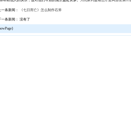
得帮助他人的快乐，这对他们今后的成长益处良多。
为玩家利益着想才是网游发展
c
上一条新闻：
《七日而亡》怎么制作石斧
下一条新闻： 没有了
howPage}