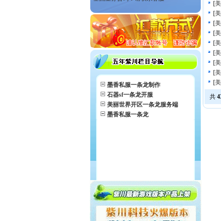
[
美
[
美
[
美
[
美
[
美
[
美
[
美
[
美
[
美
墨香私服一条龙制作
石器sf一条龙开服
共
4
美丽世界开区一条龙服务端
墨香私服一条龙