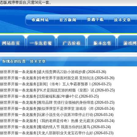
丽世界开服一条龙服务
]
盛大指责腾讯22款小游戏抄袭
(2026-03-26)
丽世界开服一条龙服务
]
传奇世界手游面对面交易 竞拍玩法
(2026-03-26)
丽世界开服一条龙服务
]
[新闻]《传奇》五人争霸赛预赛 1
(2026-03-25)
丽世界开服一条龙服务
]
PK才是国战页游的精髓《皇图》试
(2026-03-25)
丽世界开服一条龙服务
]
沈阳被端私服2年赚4个亿
(2026-03-25)
丽世界开服一条龙服务
]
雅培品牌 凭借行业领袖的身份缔造
(2026-03-25)
丽世界开服一条龙服务
]
貌似弹弹堂不是弹弹堂 游戏谷《炸
(2026-03-24)
丽世界开服一条龙服务
]
玩家小说生化小说第39章停止行动
(2026-03-24)
丽世界开服一条龙服务
]
《我的老师是传奇》热播 史元庭演
(2026-03-24)
丽世界开服一条龙服务
]
魔域的情人节 我愿当你的比翼鸟
(2026-03-24)
丽世界开服一条龙服务
]
天龙八部新职业天龙宝石带什么好
(2026-03-23)