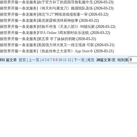
丽世界开服一条龙服务
]
由于官方补丁的原因导致私服中无
(2026-03-23)
丽世界开服一条龙服务
]
《倚天剑与屠龙刀》娥眉组队及练
(2026-03-23)
丽世界开服一条龙服务
]
湖北“9.27”网络游戏侵权案一审
(2026-03-22)
丽世界开服一条龙服务
]
葛优谢霆锋演绎厨神故事
(2026-03-22)
丽世界开服一条龙服务
]
经验不停涨《天龙八部3》90级玩家
(2026-03-22)
丽世界开服一条龙服务
]
FIFA Online 3周末限时欢乐连锁,
(2026-03-22)
丽世界开服一条龙服务
]
第五章 夺了妹妹的初吻
(2026-03-21)
丽世界开服一条龙服务
]
美国强力球大奖又一得主现身 可获
(2026-03-21)
丽世界开服一条龙服务
]
《热血传奇之大皇帝》App Store今
(2026-03-21)
351
篇文章
首页
|
上一页
|
4
5
6
7
8
9
10
11
12
|
下一页
|
尾页
20
篇文章/页 转到第