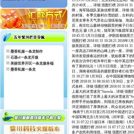
13:13:55 1月30日，北京西站北进站
共计40天，... 详细 强图打榜 2018
降，海军陆战队某旅侦察营紧... 详细 强图
的村落。冬季北极村白雪皑皑，古朴的木栅栏和木
尼美女寒冬天气里在山顶练瑜伽、泡温泉。 中新社
后，南京红山森林动物园里的猴子们在冰面上嬉戏玩
李忠元 摄 1月上旬，陆军第76集团军某旅
10:45:35 1月31日报道，伊朗首
强图打榜 2018 01 31 10:28:
据美国石英... 详细 强图打榜 2018 0
一座高达2388米的山峰上的一座... 详细 
墨香私服一条龙制作
装待发迎接春运的到来，犹如夜幕下的陆地航母。
石器sf一条龙开服
内首次访华行程并举行新一轮中英总理年度会晤。
美丽世界开区一条龙服务端
有了新的玩法！1月31日消息，波兰的一处度假胜地
墨香私服一条龙
日，湖南省桂阳县的摄影爱好者们在雪地摆造
31 10:27:38 1月30日，在中国
打榜 2018 01 31 08:16:0
式各样... 详细 强图打榜 2018 01
上最大的冰雪迷宫"Snowla... 详细 强
假胜地打造了世界上最大的冰雪迷宫"Snowla
的帮手开始做腊肉，到现在已将收购的300头农家
洋淀湖面结了厚厚的冰，民众在此冰钓、滑冰，
·梅将于1月31日至2月2日对中国进行正式访
中国军网北京1月30日电（邱学雷、记者邹
01 31 07:22:15 据日本《朝日
详细 强图打榜 2018 01 31 07
多户农民利用传统... 详细 强图打榜 20