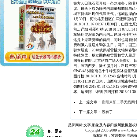
警方30日说
石器开服一条龙服务
，随着更
议。镜头下颇为臃肿的周董却调侃自己不是胖而是
城市持续出现低气温天气，运城盐湖的色彩并未
1月30日，河北雄安新区白洋淀湖面结了
2018 01 31 07:06:37 1
前... 详细 强图打榜 2018 01 3
车辆处突演练为内容的... 详细 强图打榜 2
这是上港新赛季的首战，同时也是新帅佩雷... 
费利佩六世迎来50岁生日，同日，国王向自己的长
鄂木斯克，2018俄罗斯雪橇犬锦标赛鄂木斯克赛
持续降雪，朋友圈也被雪景和雪人刷屏了。作为南方
国春运在即, 北京站前广场人头攒动、回家过年的
日，陕西西安。隆冬腊月时，料峭严寒中，长
05:43:48 湖南南岳十牛峰变身冰
图打榜 2018 01 31 05:12:48
31 05:11:10 连日来，山西省运
强图打榜 2018 01 31 05:10
坏。这座阿... 详细 强图打榜 2018 01 30 19
上一篇文章：
衡阳耒阳二手无线网
下一篇文章： 没有了
品牌商标,文字,形象及内容归紫川数据版权所
Copyright 2003-2009 www.43vb.com 
版权所有：紫川数据 网站备案登记号：