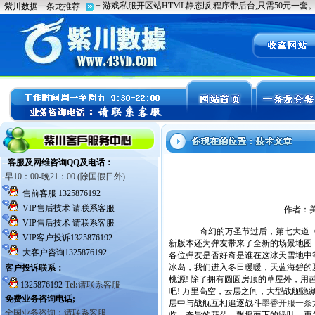
作者：
奇幻的万圣节过后，第七大道《弹
新版本还为弹友带来了全新的场景地图，让
各位弹友是否好奇是谁在这冰天雪地中等
冰岛，我们进入冬日暖暖，天蓝海碧的
桃源! 除了拥有圆圆房顶的草屋外，
吧! 万里高空，云层之间，大型战舰隐
层中与战舰互相追逐战斗
墨香开服一条