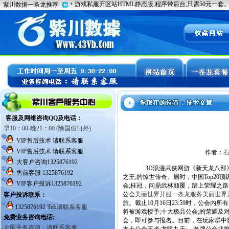
作者：
3D浪漫武侠网游《新天龙八部》
之王;的惊世传奇。届时，中国Top2
会;桂冠，问鼎武林颠覆，踏上荣耀之
公会
美丽世界开服一条龙服务
美丽世界
旅。截止10月16日23:59时，公会
将被游戏授予;十大极品公会;的荣耀及
会，即可参与报名。目前，在玩家群中影