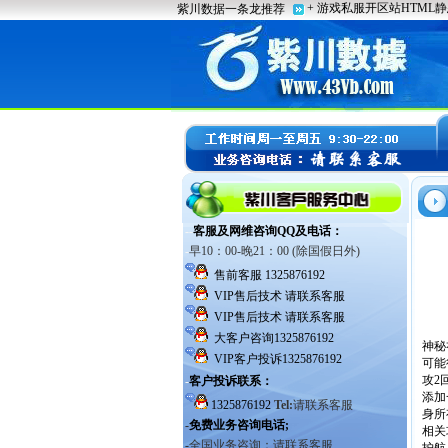
神秘
可能
攻2
添加
身所
相关