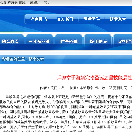
弹弹堂手游新宠物圣诞之星技能属
作者：
美丽世界…
来源：本站原创 点击数：
23 更新时间：2026
虽然圣诞之星;特别Q萌，但本质上它还是《弹弹堂手游》的橙宠，拥有十分不俗的
礼物丢向自己的队友或者是敌人，分别会对友方或敌方产生若干随机的奇妙效果。同时
得到神奇的能力。 1.对敌方造成100%的伤害，随机添加一种减益效果(28%破甲2回合、
回合)。同时根据目标携带减益效果数量，附加(减益效果数量*7%目标最大生命值)的伤
一种增益效果(回复20%目标生命、30%减伤2回合、提升100%效果抵抗2回合) 星之
有限制性的减益效果(包含眩晕、冰冻、禁足)，并给自身添加额外90%的效果命中，持续
攻略，更多关于弹弹堂手游的资讯动态请关注1818183手游门户
美丽世界开服一条龙服