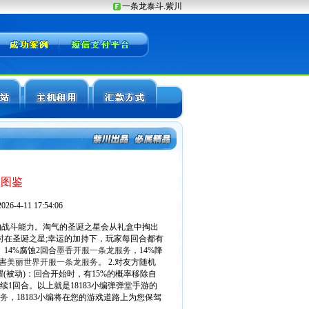
性图鉴
-4-11 17:54:06
战斗能力。淘气的圣诞之星会从礼盒中掏出
在圣诞之星;幸运的加持下，玩家每回合都有
14%腐蚀2回合
墨香开服一条龙服务
，14%降
害
美丽世界开服一条龙服务
。 2.对友方随机
闪耀(被动)：回合开始时，有15%的概率移除自
1回合。以上就是18183小编弹弹堂手游的
务
，18183小编将在您的游戏道路上为您保驾