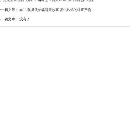
。
为荣誉而战的《洛汗》角斗士
《倚天Web》新手福利多 武魂
上一篇文章：
布兰德-复仇焰魂背景故事 复仇烈焰的纯正产物
下一篇文章： 没有了