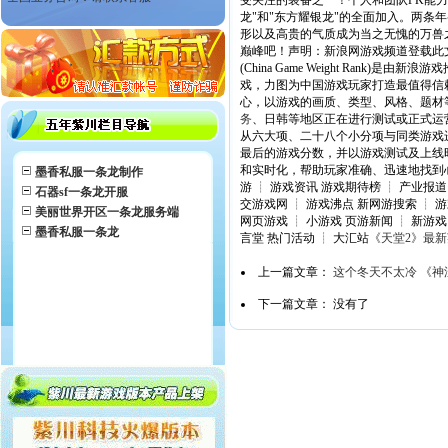
受关注的装备之一！个人和团队PK能力
龙"和"东方耀银龙"的全面加入。两条
形以及高贵的气质成为当之无愧的万兽之
巅峰吧！声明：新浪网游戏频道登载此
(China Game Weight Ran
戏，力图为中国游戏玩家打造最值得信
心，以游戏的画质、类型、风格、题材
务
、日韩等地区正在进行测试或正式运
从六大项、二十八个小分项与同类游戏
最后的游戏分数，并以游戏测试及上线
和实时化，帮助玩家准确、迅速地找到心目
墨香私服一条龙制作
游 ┊ 游戏资讯 游戏期待榜 ┊ 产业报道
石器sf一条龙开服
交游戏网 ┊ 游戏沸点 新网游搜索 ┊ 游戏
美丽世界开区一条龙服务端
网页游戏 ┊ 小游戏 页游新闻 ┊ 新游戏
墨香私服一条龙
言堂 热门活动 ┊ 大汇站
《天堂2》最
上一篇文章：
这个冬天不太冷 《
下一篇文章： 没有了