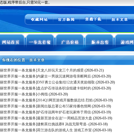
丽世界开服一条龙服务
]
天龙八卦玩天龙三个月的感受
(2026-03-21)
丽世界开服一条龙服务
]
内蒙古一男孩沉迷网游母亲断网后
(2026-03-20)
丽世界开服一条龙服务
]
DNF勇士公会集结12次通关奖励领取
(2026-03-20)
丽世界开服一条龙服务
]
盘点炉石传说各职业组建卡组时的
(2026-03-20)
丽世界开服一条龙服务
]
小拇指
(2026-03-20)
丽世界开服一条龙服务
]
2014Q1网页游戏开服数据总结 烈焰
(2026-03-19)
丽世界开服一条龙服务
]
新闻出版总署公布55家传播色情网
(2026-03-19)
丽世界开服一条龙服务
]
炉石传说两年炉石老玩家终于用信
(2026-03-19)
丽世界开服一条龙服务
]
最新页游全在这!一周精品页游大盘
(2026-03-19)
丽世界开服一条龙服务
]
捷豹英仕挑战赛Ⅱ 决战无限弯道-
(2026-03-18)
丽世界开服一条龙服务
]
荷兰游击队的游戏人生 游戏工作室
(2026-03-18)