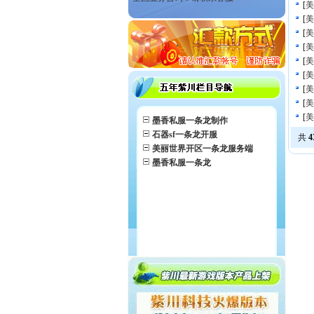
[
美
[
美
[
美
[
美
[
美
[
美
[
美
[
美
[
美
墨香私服一条龙制作
石器sf一条龙开服
共
4
美丽世界开区一条龙服务端
墨香私服一条龙