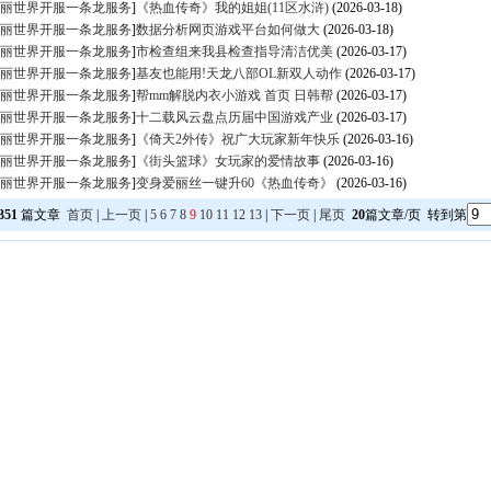
丽世界开服一条龙服务
]
《热血传奇》我的姐姐(11区水浒)
(2026-03-18)
丽世界开服一条龙服务
]
数据分析网页游戏平台如何做大
(2026-03-18)
丽世界开服一条龙服务
]
市检查组来我县检查指导清洁优美
(2026-03-17)
丽世界开服一条龙服务
]
基友也能用!天龙八部OL新双人动作
(2026-03-17)
丽世界开服一条龙服务
]
帮mm解脱内衣小游戏 首页 日韩帮
(2026-03-17)
丽世界开服一条龙服务
]
十二载风云盘点历届中国游戏产业
(2026-03-17)
丽世界开服一条龙服务
]
《倚天2外传》祝广大玩家新年快乐
(2026-03-16)
丽世界开服一条龙服务
]
《街头篮球》女玩家的爱情故事
(2026-03-16)
丽世界开服一条龙服务
]
变身爱丽丝一键升60《热血传奇》
(2026-03-16)
351
篇文章
首页
|
上一页
|
5
6
7
8
9
10
11
12
13
|
下一页
|
尾页
20
篇文章/页 转到第