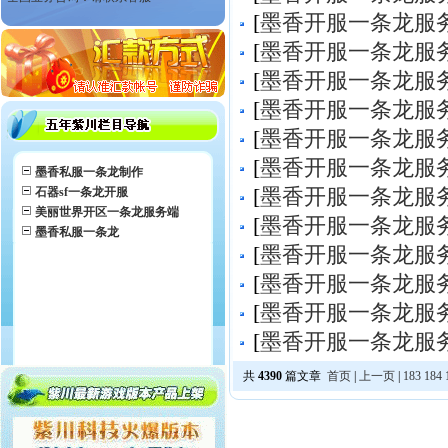
[
墨香开服一条龙服
[
墨香开服一条龙服
[
墨香开服一条龙服
[
墨香开服一条龙服
[
墨香开服一条龙服
[
墨香开服一条龙服
墨香私服一条龙制作
石器sf一条龙开服
[
墨香开服一条龙服
美丽世界开区一条龙服务端
[
墨香开服一条龙服
墨香私服一条龙
[
墨香开服一条龙服
[
墨香开服一条龙服
[
墨香开服一条龙服
[
墨香开服一条龙服
共
4390
篇文章
首页
|
上一页
|
183
184