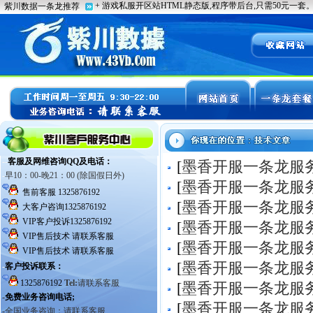
[
墨香开服一条龙服
[
墨香开服一条龙服
[
墨香开服一条龙服
[
墨香开服一条龙服
[
墨香开服一条龙服
[
墨香开服一条龙服
[
墨香开服一条龙服
[
墨香开服一条龙服