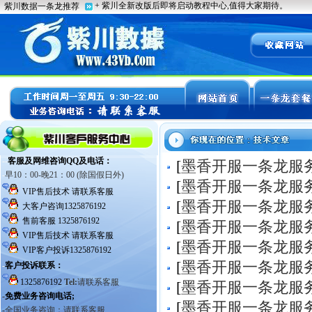
[
墨香开服一条龙服
[
墨香开服一条龙服
[
墨香开服一条龙服
[
墨香开服一条龙服
[
墨香开服一条龙服
[
墨香开服一条龙服
[
墨香开服一条龙服
[
墨香开服一条龙服