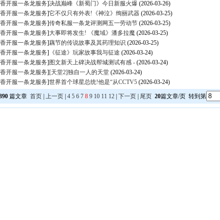
香开服一条龙服务
]
决战巅峰《新蜀门》今日新服火爆
(2026-03-26)
香开服一条龙服务
]
它不仅只有外表!《神泣》绚丽武器
(2026-03-25)
香开服一条龙服务
]
传奇私服一条龙评测网五一劳动节
(2026-03-25)
香开服一条龙服务
]
大事即将发生! 《魔域》潘多拉魔
(2026-03-25)
香开服一条龙服务
]
藕节的传说故事及其药理知识
(2026-03-25)
香开服一条龙服务
]
《征途》玩家故事我与征途
(2026-03-24)
香开服一条龙服务
]
图文新天上碑决战帮城测试有感 -
(2026-03-24)
香开服一条龙服务
]
[天堂2]独自一人的天堂
(2026-03-24)
香开服一条龙服务
]
世界首个球星总统!他是“从CCTV5
(2026-03-24)
390
篇文章
首页
|
上一页
|
4
5
6
7
8
9
10
11
12
|
下一页
|
尾页
20
篇文章/页 转到第