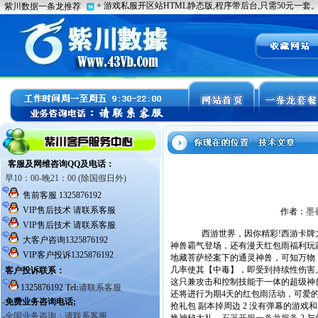
作者：
墨
西游世界，因你精彩!西游卡牌力
神兽霸气登场，还有漫天红包雨福利玩家。
地藏菩萨经案下的通灵神兽，可知万物
几率使其【中毒】，即受到持续性伤害
这只兼攻击和控制技能于一体的超级神兽
还将进行为期4天的红包雨活动，可爱的
抢礼包 副本掉周边 2 没有弹幕的游戏