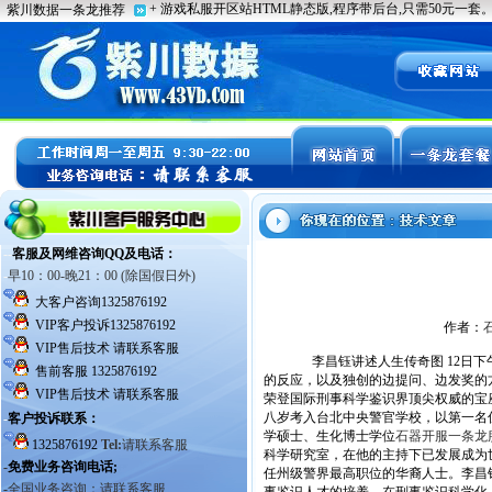
作者：
李昌钰讲述人生传奇图 12日下
的反应，以及独创的边提问、边发奖的
荣登国际刑事科学鉴识界顶尖权威的宝座
八岁考入台北中央警官学校，以第一名
学硕士、生化博士学位
石器开服一条龙
科学研究室，在他的主持下已发展成为
任州级警界最高职位的华裔人士。李昌