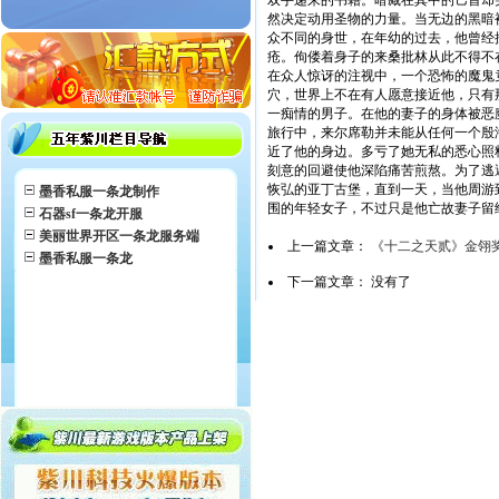
双手递来的书籍。暗藏在其中的匕首却
然决定动用圣物的力量。当无边的黑暗
众不同的身世，在年幼的过去，他曾经
疮。佝偻着身子的来桑批林从此不得不
在众人惊讶的注视中，一个恐怖的魔鬼
穴，世界上不在有人愿意接近他，只有
一痴情的男子。在他的妻子的身体被恶
旅行中，来尔席勒并未能从任何一个殷
近了他的身边。多亏了她无私的悉心照
刻意的回避使他深陷痛苦煎熬。为了逃
恢弘的亚丁古堡，直到一天，当他周游
墨香私服一条龙制作
围的年轻女子，不过只是他亡故妻子留
石器sf一条龙开服
美丽世界开区一条龙服务端
上一篇文章：
《十二之天贰》金翎
墨香私服一条龙
下一篇文章： 没有了