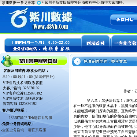
作者：
第六章：黑妖法师篇 1：狂咒术
在一块不起眼的破损水晶中，黑魔法的
未能迷惑精灵们探询的惠愿。直到终于
穷的奥妙，使他们放任的穿梭在自由时
以他最伟大的智慧将上古最艰涩的咒语
少语，他甘心献身真理而任由被世俗污
光束面前雷莱尼亚已经预见了自己悲惨